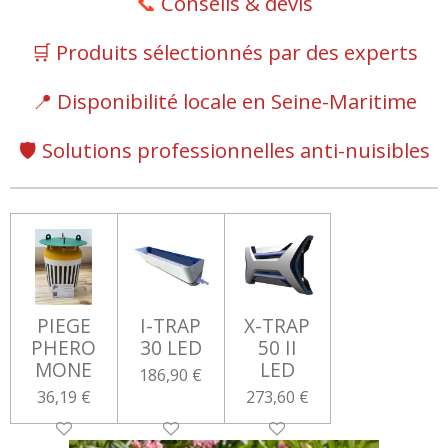
📞
Conseils & devis
🛒 Produits sélectionnés par des experts
📍 Disponibilité locale en Seine-Maritime
🛡️ Solutions professionnelles anti-nuisibles
PIEGE
I-TRAP
X-TRAP
PHERO
30 LED
50 II
MONE
LED
186,90 €
36,19 €
273,60 €