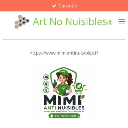
Garantie
Passer
au
Art No Nuisibles
contenu
®
principal
https://www.mimiantinuisibles.fr